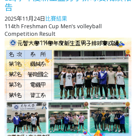
告
2025年11月24日
比賽結果
114th Freshman Cup Men's volleyball
Competition Result