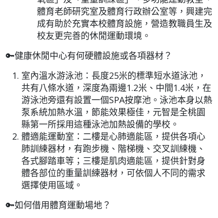
體育老師研究室及體育行政辦公室等，興建完
成有助於充實本校體育設施，營造教職員生及
校友更完善的休閒運動環境。
🔑健康休閒中心有何硬體設施或各項器材？
室內溫水游泳池：長度
25
米的標準短水道泳池，
共有八條水道，深度為兩邊
1.2
米、中間
1.4
米，在
游泳池旁還有設置一個
SPA
按摩池。泳池本身以熱
泵系統加熱水溫，節能效果極佳，元智是全桃園
縣第一所採用
這種泳池
加熱設備的學校。
體適能運動室：二樓是心肺適能區，提供各項心
肺訓練器材，有跑步機、階梯機、交叉訓練機、
各式腳踏車等；三樓是肌肉適能區，提供針對身
體各部位的重量訓練器材，可依個人不同的需求
選擇使用區域。
🔑如何借用體育運動場地？