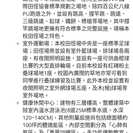
際田徑協會標準規劃之場地，除四百公尺八線
PU跑道之外，並設有跳高、撐竿跳、跳遠、
三級跳遠、鉛球、鐵餅、標槍等場地，其中撐
竿跳場地更擁有符合標準之完整設施，堪稱本
校田徑場之特色。
室外運動場：本校田徑場中央是一座標準足球
場；田徑場旁並設有室外籃球場、排球場各兩
座，有夜間照明設施，並設有一座可供曲棍球
比賽的大型直排輪場。目前本校設有紅磚粉土
壘球場地1座，校園內廣闊的草地亦常可看到
同學進行壘球練習及比賽。此外本校並設置有
夜間照明之室外網球場五座，及木(槌)球場等
室外場地。
健康休閒中心：建物有三層樓高，整體建築中
除室內溫水游泳池(8道25M標準水道，水深
120~140CM)，其他附屬設施尚包括總面積約
100坪的體適能區，內部空間劃分為「心肺有
氧區」及「重量訓練區」、多功能運動教室、