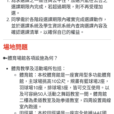
為求選課之一致性與公平性，
加選只能
在公告之
選課期限內完成，若超過期限，則不再受理加
選。
同學需於各階段選課期限內確實完成選課動作，
並於選課系統及學生資訊系統內查詢選課內容及
確認選課清單，以確保
自已
的權益。
場地問題
🔑體育場館各項設施為何？
體育教學及活動場所包括：
體育館：本校體育館是一座實用型多功能體育
館，主球場挑高10公尺，規畫有籃球場2座，
羽球場10座，排球場3座，皆可交互使用。以
及可容納50人活動之舞蹈教室一間。體育館
二樓為柔道教室及跆拳道教室，四周設置兩線
室內跑道。
田徑場：本校田徑場是一座完全依據IAAF國