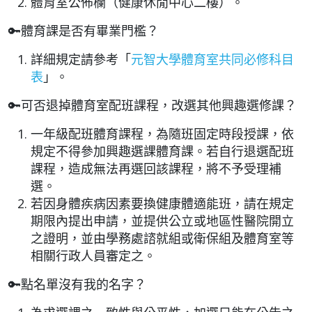
體育室公佈欄（健康休閒中心二樓）。
🔑體育課是否有畢業門檻？
詳細規定請參考「
元智大學體育室共同必修科目
表
」。
🔑可否退掉
體育室配班
課程，改選其他興趣選修課？
一年級配班體育課程，為隨班固定時段授課，依
規定不得參加興趣選課體育課。若自行退選配班
課程，造成無法再選回該課程，將不予受理補
選。
若因身體疾病因素要換健康體
適能班
，請在規定
期限內提出申請，並提供公立或地區性醫院開立
之證明，並由學
務
處
諮
就
組或衛保
組及體育室等
相關行政人員審定之。
🔑點名單沒有我的名字？