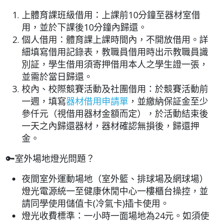
上體育課班級借用：上課前10分鐘至器材室借
用，並於下課後10分鐘內歸還。
個人借用：體育課上課時間內，不開放借用。詳
細填寫借用記錄表，教職員借用時出示教職員識
別証，學生借用須寄押借用本人之學生證一張，
並需於當日歸還。
校內、校際競賽活動及社團借用：於競賽活動前
一週，填寫
器材借用申請單
，並繳納保証金至少
參仟元（視借用器材金額而定），於活動結束後
一天之內歸還器材，器材確認無損後，歸還押
金。
🔑室外場地燈光問題？
夜間室外運動場地（室外籃、排球場及網球場）
燈光電源統一至健康休閒中心一樓櫃台操控，並
請同學使用儲值卡(冷氣卡)插卡使用。
燈光收費標準：一小時一面場地為24元。如須使