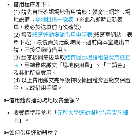
借用程序如下：
(1) 請先自行確認場地借用情形：體育室網站→場
地設備→
場地租借一覽表
（※此為即時更新表
單，務必於送單前再次確認）
(2) 填妥
體育運動場館借用申請表
(體育室網站→表
單下載)，最慢需於活動時間一週前向本室提出申
請，不接受臨時借用。
(3) 經審核同意後拿取
體育運動場館租借費用檢查
表
，至總務處繳交「場地使用費」、「工讀金」
及其他所需費用。
(4) 以上費用繳交完畢後持收據回體育室繳交保證
金，完成借用手續。
🔑
借用體育運動場地收費金額？
收費標準請參考「
元智大學運動場地借用實施細
則
」。
🔑如何借用運動器材？