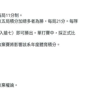
局11分制。
以五局積分加總多者為勝，每局
21
分。每隊
6進入搶七）即可勝出。單打賽中，採正式比
故棄賽將影響該系年度體育積分。
以棄權論。