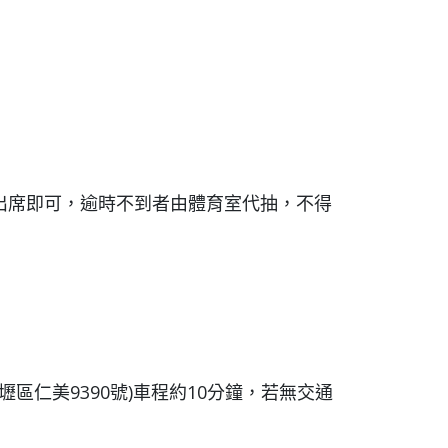
出席即可，逾時不到者由體育室代抽，不得
中壢區仁美
9390
號
)
車程約10分鐘，若無交通