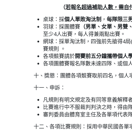
（
若報名超過補助人數，需自
桌球：採
個人單敗淘汰制
，
每隊限三
羽球：採團體賽
（男單、女單、男雙
至少
4
人出賽，每人得兼兩點出賽。
網球：採單淘汰制，四強前先搶得4局(
賽規則 。
各項競賽請於
開賽前五分鐘攜帶個人
各項團體賽報名隊數未達四隊、或個
十、獎懲：團體各項競賽取前四名，個人
十一、申訴：
凡規則有明文規定及有同等意義解釋
比賽進行中不服裁判判決之時，得由
審判委員由體育室主任及各單項代表
十二、各項比賽規則：採用中華民國各單