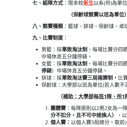
七、組隊方式
：限本校
新生
以系(所)為單
（保齡球競賽以班為單位
八、競賽種類
：籃球、排球、保齡球、桌
九、比賽制度
：
男籃：採
單敗淘汰制
、每場比賽分四
中場休息五分鐘停錶。
女籃：採
單敗淘汰制
、每場比賽分四節
停錶
）中場休息五分鐘停錶。
排球：採
單敗淘汰賽三局兩勝制，
比
保齡球：大學部以班為單位(若人數不
（
補助：大學部
每班
1
隊、所
1
團體賽
：每隊原則以2男2女為一
分不扣分，且不可中途換人）
，以
個人賽
：
以個人賽3局總分，取前