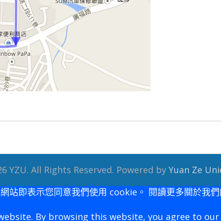
6 YZU. All Rights Reserved. Powered by
Yuan Ze Uni
本網站即表示您同意我們使用 cookie。 閱讀更多關於我
website. By browsing this website, you agree to ou