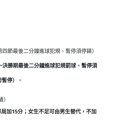
第四節最後二分鐘進球犯規、暫停須停錶）
一決勝期最後二分鐘進球犯規罰球、暫停須
術暫停
）
。
績）
單局加
15
分
；女生不足可由男生替代，不加