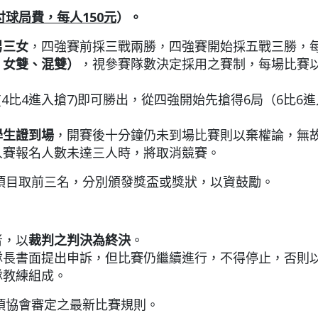
付球局費，每人
150
元
）
。
男三女
，四強賽前採三戰兩勝，四強賽開始採五戰三勝，每
、女雙、混雙）
，視參賽隊數決定採用之賽制，每場比賽
4比4進入搶7)即可勝出，從四強開始先搶得6局（6比
學生證到場
，開賽後十分鐘仍未到場比賽則以棄權論，無
人賽報名人數未達三人時，將取消競賽。
項目取前三名，分別頒發獎盃或獎狀，以資鼓勵。
者，以
裁判之判決為終決
。
隊長書面提出申訴，但比賽仍繼續進行，不得停止，否則
隊教練組成。
項協會審定之最新比賽規則。