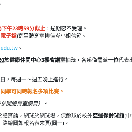
。
)
下午
23
時
59
分截止
，逾期恕不受理。
d
電子檔
)寄至體育室柳佳岑小姐信箱。
.edu.tw
。
20
於健康休閒中心
3
樓會議室
抽籤，各系僅需派
一位
代表
日
，
每週一～週五晚上進行。
，同學可同時報名多項比賽
。
後參閱體育室網頁）。
於體育館，網球於網球場，保齡球於校外
亞運保齡球館
(
路線圖如報名表末頁(圖一)。