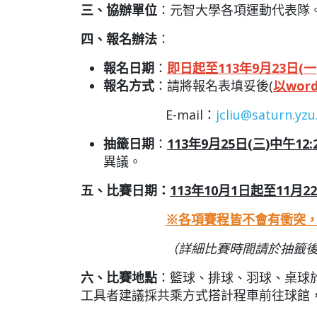
三、協辦單位
：元智大學各項運動代表隊
四、報名辦法
：
報名日期
：
即
日起至
113
年
9
月
23
日
(
一
報名方式
：請將報名表填妥後(
以
wor
E-mail：
jcliu@saturn.yzu
抽籤日期
：
113
年
9
月
25
日
(
三
)
中午
12
:
異議。
五、比賽日期：
113
年
10
月
1
日起至
11
月
22
※各項賽程皆不會有衝突
（詳細比賽時間請於抽籤
六、比賽地點
：籃球、排球、羽球、桌球
工具者建議採共乘方式搭計程車前往球館，