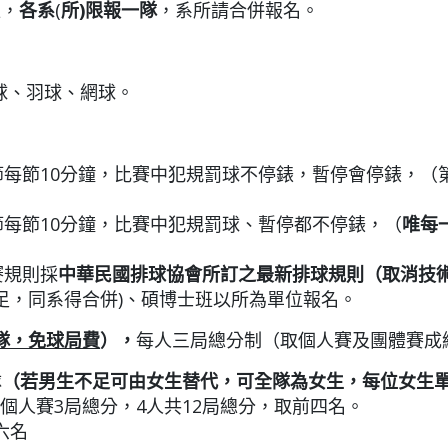
位，
各系
(
所
)
限報一隊
，系所請合併報名。
）
球、羽球、網球。
節每節10分鐘，比賽中犯規罰球不停錶，暫停會停錶，（
每節10分鐘，比賽中犯規罰球、暫停都不停錶，（
唯每
賽規則採
中華民國排球協會所訂之最新排球規則
（
取消技
足，同系得合併)、碩博士班以所為單位報名。
隊，免球局費
）
，
每人三局總分制（取個人賽及團體賽成
隊
（若男生不足可由女生替代，可全隊為女生，每位女生
個人賽3局總分，4人共12局總分，取前四名。
六名